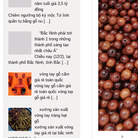
năm tuổi giá 3,5 tỷ
đồng
Chiêm ngưỡng bộ kỳ mộc Tứ linh
quần tụ bằng gỗ nu
[…]
“Bắc Ninh phải trở
thành 1 trong những
thành phố sáng tạo
nhất châu Á”
Chiều nay (12/2), tại
thành phố Bắc Ninh, tỉnh Bắc
[…]
vòng tay gỗ cẩm
giá rẻ toàn quốc
vòng tay gỗ cẩm giá
rẻ toàn quốc vòng tay
gỗ giá rẻ
[…]
xưởng sản xuất
vòng tay tràng hạt
gỗ
xưởng sản xuất vòng
tay giá rẻ tại bắc ninh