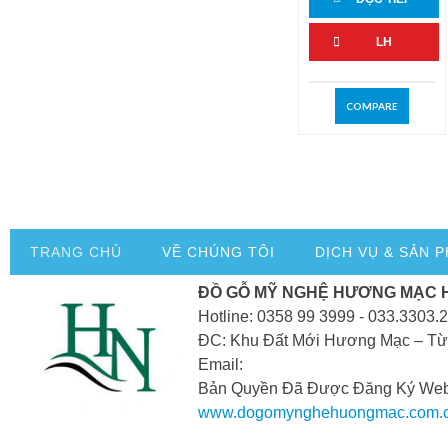
LH
COMPARE
TRANG CHỦ
VỀ CHÚNG TÔI
DỊCH VỤ & SẢN 
ĐỒ GỖ MỸ NGHỆ HƯƠNG MẠC 
Hotline: 0358 99 3999 - 033.3303.
ĐC: Khu Đất Mới Hương Mạc – Từ
Email:
Bản Quyền Đã Được Đăng Ký Webs
www.dogomynghehuongmac.com.