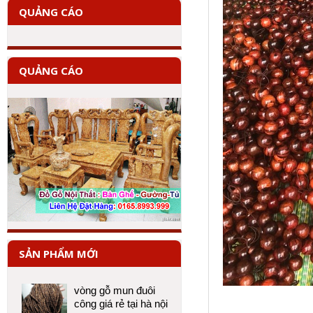
QUẢNG CÁO
QUẢNG CÁO
SẢN PHẨM MỚI
vòng gỗ mun đuôi
công giá rẻ tại hà nội