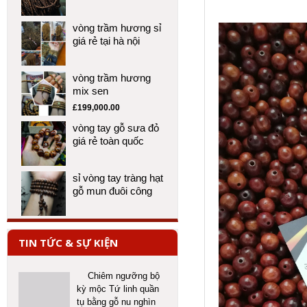
vòng trầm hương sỉ
giá rẻ tại hà nội
vòng trầm hương
mix sen
£
199,000.00
vòng tay gỗ sưa đỏ
giá rẻ toàn quốc
sỉ vòng tay tràng hạt
gỗ mun đuôi công
TIN TỨC & SỰ KIỆN
Chiêm ngưỡng bộ
kỳ mộc Tứ linh quần
tụ bằng gỗ nu nghìn