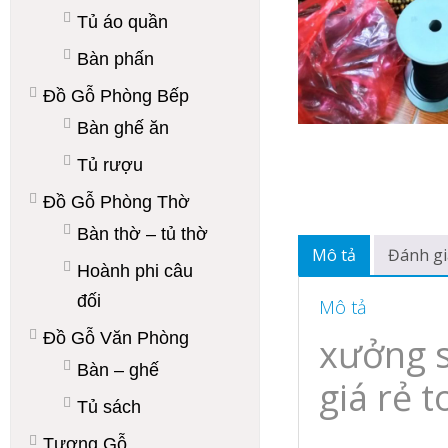
Tủ áo quần
Bàn phấn
Đồ Gỗ Phòng Bếp
Bàn ghế ăn
Tủ rượu
Đồ Gỗ Phòng Thờ
Bàn thờ – tủ thờ
Mô tả
Đánh gi
Hoành phi câu
đối
Mô tả
Đồ Gỗ Văn Phòng
xưởng s
Bàn – ghế
giá rẻ 
Tủ sách
Tượng Gỗ