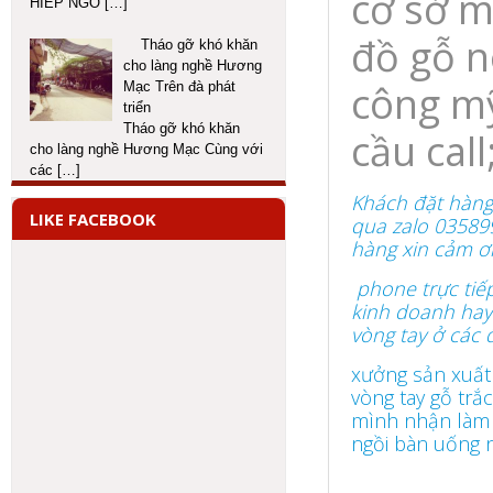
cơ sở m
HIEP NGO
[…]
đồ gỗ n
Tháo gỡ khó khăn
cho làng nghề Hương
công mỹ
Mạc Trên đà phát
triển
Tháo gỡ khó khăn
cầu cal
cho làng nghề Hương Mạc Cùng với
các
[…]
Khách đặt hàng
LIKE FACEBOOK
qua zalo 035899
hàng xin cảm ơ
phone trực tiếp
kinh doanh hay 
vòng tay ở các 
xưởng sản xuất
vòng tay gỗ tr
mình nhận làm 
ngồi bàn uống n