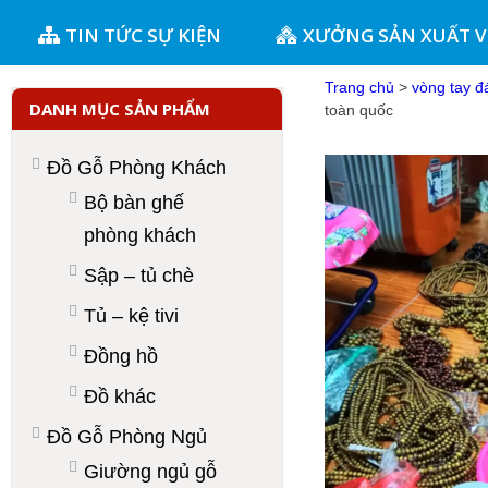
TIN TỨC SỰ KIỆN
XƯỞNG SẢN XUẤT 
Trang chủ
>
vòng tay đ
DANH MỤC SẢN PHẨM
toàn quốc
Đồ Gỗ Phòng Khách
Bộ bàn ghế
phòng khách
Sập – tủ chè
Tủ – kệ tivi
Đồng hồ
Đồ khác
Đồ Gỗ Phòng Ngủ
Giường ngủ gỗ