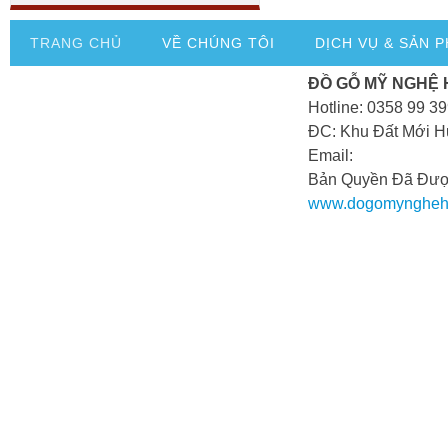
TRANG CHỦ
VỀ CHÚNG TÔI
DỊCH VỤ & SẢN 
ĐỒ GỖ MỸ NGHỆ
Hotline: 0358 99 3
ĐC: Khu Đất Mới H
Email:
Bản Quyền Đã Đượ
www.dogomyngheh