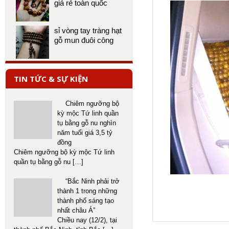
giá rẻ toàn quốc
sỉ vòng tay tràng hạt
gỗ mun đuôi công
TIN TỨC & SỰ KIỆN
Chiêm ngưỡng bộ
kỳ mộc Tứ linh quần
tụ bằng gỗ nu nghìn
năm tuổi giá 3,5 tỷ
đồng
Chiêm ngưỡng bộ kỳ mộc Tứ linh
quần tụ bằng gỗ nu
[…]
“Bắc Ninh phải trở
thành 1 trong những
thành phố sáng tạo
nhất châu Á”
Chiều nay (12/2), tại