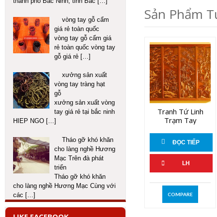
thành phố Bắc Ninh, tỉnh Bắc
[…]
Sản Phẩm T
vòng tay gỗ cẩm
giá rẻ toàn quốc
vòng tay gỗ cẩm giá
rẻ toàn quốc vòng tay
gỗ giá rẻ
[…]
xưởng sản xuất
vòng tay tràng hạt
gỗ
xưởng sản xuất vòng
Tranh Tứ Linh
tay giá rẻ tại bắc ninh
Trạm Tay
HIEP NGO
[…]
Tháo gỡ khó khăn
ĐỌC TIẾP
cho làng nghề Hương
Mạc Trên đà phát
LH
triển
Tháo gỡ khó khăn
cho làng nghề Hương Mạc Cùng với
các
[…]
COMPARE
LIKE FACEBOOK