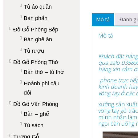
Tủ áo quần
Bàn phấn
Mô tả
Đánh gi
Đồ Gỗ Phòng Bếp
Mô tả
Bàn ghế ăn
Tủ rượu
Khách đặt hàng
qua zalo 035899
Đồ Gỗ Phòng Thờ
hàng xin cảm ơ
Bàn thờ – tủ thờ
phone trực tiếp
Hoành phi câu
kinh doanh hay 
vòng tay ở các 
đối
xưởng sản xuất
Đồ Gỗ Văn Phòng
vòng tay gỗ tr
Bàn – ghế
mình nhận làm 
ngồi bàn uống n
Tủ sách
Tượng Gỗ