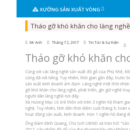
XƯỞNG SẢN XUẤT VÒNG
Tháo gỡ khó khăn cho làng nghề
Mr Anh
Tháng 7 2, 2017
Tin Tức & Sự Kiện
Tháo gỡ khó khăn ch
Cùng với các làng nghề sản xuất đồ gỗ của Phù Khê, Đ
cũng đã nổi tiếng. Tuy nhiên, thời gian gần đây, trước b
sản xuất kinh doanh ảm đạm. Làng nghề một thời nhộn n
gỡ khó khăn cho làng nghề, phát triển, gìn giữ nghề tr
người dân làng nghề nơi đây.
Xã Hương Mạc có 6/6 thôn với trên 3 nghìn hộ tham gia
nghệ. Tuy nhiên, tính đến thời điểm cuối tháng 9, toàn
hoạt động sản xuất, kinh doanh. Hơn 1 nghìn hộ đang d
Ông Đàm Đình Quang, Chủ tịch UBND xã trăn trở: “Sản x
2012, sản phẩm đồ gỗ của địa phương hầu như không xuấ