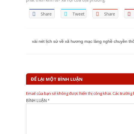
Share
Tweet
Share
Điều
hướng
vài nét lịch sử về xã hương mạc làng nghề chuyền th
bài
viết
ĐỂ LẠI MỘT BÌNH LUẬN
Email của bạn sẽ không được hiển thị công khai.
Các trường
BÌNH LUẬN
*