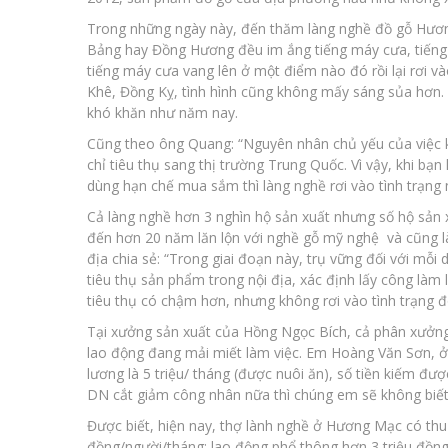
Trong những ngày này, đến thăm làng nghề đồ gỗ Hươn
Bảng hay Đồng Hương đều im ắng tiếng máy cưa, tiếng đ
tiếng máy cưa vang lên ở một điểm nào đó rồi lại rơi v
Khê, Đồng Kỵ, tình hình cũng không mấy sáng sủa hơn. 
khó khăn như năm nay.
Cũng theo ông Quang: “Nguyên nhân chủ yếu của việc 
chỉ tiêu thụ sang thị trường Trung Quốc. Vì vậy, khi bạ
dùng hạn chế mua sắm thì làng nghề rơi vào tình trạng 
Cả làng nghề hơn 3 nghìn hộ sản xuất nhưng số hộ sản 
đến hơn 20 năm lăn lộn với nghề gỗ mỹ nghệ và cũng là
địa chia sẻ: “Trong giai đoạn này, trụ vững đối với mỗ
tiêu thụ sản phẩm trong nội địa, xác định lấy công làm 
tiêu thụ có chậm hơn, nhưng không rơi vào tình trạng đ
Tại xưởng sản xuất của Hồng Ngọc Bích, cả phân xưởng 
lao động đang mải miết làm việc. Em Hoàng Văn Sơn, ở
lương là 5 triệu/ tháng (được nuôi ăn), số tiền kiếm đư
DN cắt giảm công nhân nữa thì chúng em sẽ không biết
Được biết, hiện nay, thợ lành nghề ở Hương Mạc có thu 
đồng/người/tháng; lao động phổ thông hơn 3 triệu đồn