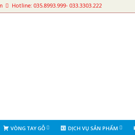
m
Hotline: 035.8993.999- 033.3303.222
VÒNG TAY GỖ
DỊCH VỤ SẢN PHẨM