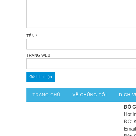
TÊN
*
TRANG WEB
TRANG CHỦ
VỀ CHÚNG TÔI
DỊCH V
ĐỒ 
Hotli
ĐC: 
Email