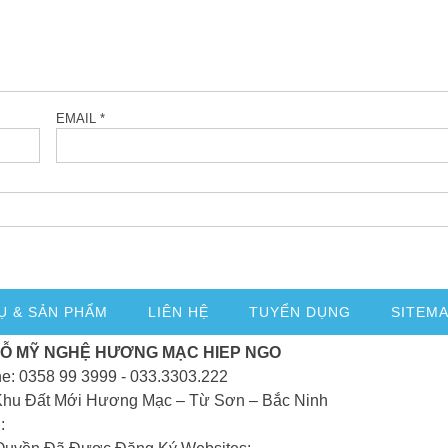
EMAIL
*
Ụ & SẢN PHẨM
LIÊN HỆ
TUYỂN DỤNG
SITEM
GỖ MỸ NGHỆ HƯƠNG MẠC HIEP NGO
ne: 0358 99 3999 - 033.3303.222
Khu Đất Mới Hương Mạc – Từ Sơn – Bắc Ninh
: