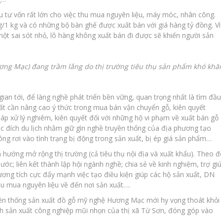
u tư vốn rất lớn cho việc thu mua nguyên liệu, máy móc, nhân công.
ng/1 kg và có những bộ bàn ghế được xuất bán với giá hàng tỷ đồng. Vì
 một sai sót nhỏ, lô hàng không xuất bán đi được sẽ khiến người sản
ơng Mạc) đang trầm lắng do thị trường tiêu thụ sản phẩm khó khă
an tới, để làng nghề phát triển bền vững, quan trọng nhất là tìm đầu
ất cần nâng cao ý thức trong mua bán vận chuyển gỗ, kiên quyết
p xử lý nghiêm, kiên quyết đối với những hộ vi phạm về xuất bán gỗ
c đích du lịch nhằm giữ gìn nghề truyền thống của địa phương tạo
ng rơi vào tình trạng bị động trong sản xuất, bị ép giá sản phẩm…
m hướng mở rộng thị trường (cả tiêu thụ nội địa và xuất khẩu). Theo 
c; liên kết thành lập hội ngành nghề; chia sẻ về kinh nghiệm, trợ gi
ơng tích cực đẩy mạnh việc tạo điều kiện giúp các hộ sản xuất, DN
hu mua nguyên liệu về đến nơi sản xuất….
uyền thống sản xuất đồ gỗ mỹ nghệ Hương Mạc mới hy vọng thoát khỏi
nh sản xuất công nghiệp mũi nhọn của thị xã Từ Sơn, đóng góp vào