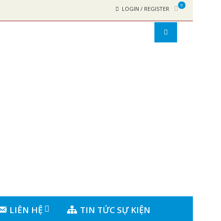
0
LOGIN / REGISTER
LIÊN HỆ
TIN TỨC SỰ KIỆN