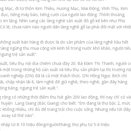
g Mạc, đi từ thôn Kim Thiều, Hương Mạc, Mai Động, Vĩnh Thọ, Kim
ục, tiếng máy bào, tiếng cười của người lao động. Thỉnh thoảng,
ào im lặng. Nhìn sang các làng nghề sản xuất đồ gỗ kế bên như Phù
Có lẽ, chưa năm nào người dân làng nghề gỗ lại phải đối mặt với nhi
không xuất bán hàng đi được là do sản phẩm của làng nghề hầu hết
n hàng ngừng thu mua cộng với kinh tế trong nước khó khăn, người tiê
ngưng trệ sản xuất”.
xuất, tiêu thụ nội địa chiếm chưa đầy 20. Bà Đàm Thị Thanh, người c
 một trong những hộ sản xuất và tiêu thụ sản phẩm tại thị trường nộ
i doanh nghiệp (DN) đã là cả một thách thức. DN Hồng Ngọc Bích chỉ
lãi, chấp nhận lãi ít, làm nghề để giữ nghề, theo nghề, gần đây hàng
óng băng, ngưng trệ sản xuất.”.
rộng có những thời điểm thu hút gần 200 lao động, thì nay chỉ có và
 huyện Lạng Giang (Bắc Giang) cho biết: “Em đang là thợ bậc 2, mức
ợc không nhiều, chỉ đủ để trang trải cho cuộc sống. Nhưng nếu tới đây
 xoay sở thế nào”.
nhập từ 8-10 triệu đồng/người/tháng; thợ phụ từ 5-6 triệu
g…