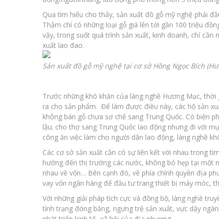
Qua tìm hiểu cho thấy, sản xuất đồ gỗ mỹ nghệ phải đầ
Thậm chí có những loại gỗ giá lên tới gần 100 triệu đồ
vậy, trong suốt quá trình sản xuất, kinh doanh, chỉ cần
xuất lao đao.
Sản xuất đồ gỗ mỹ nghệ tại cơ sở Hồng Ngọc Bích (Hư
Trước những khó khăn của làng nghề Hương Mạc, thời gi
ra cho sản phẩm. Để làm được điều này, các hộ sản xu
không bán gỗ chưa sơ chế sang Trung Quốc. Có biện phá
lậu; cho thợ sang Trung Quốc lao động nhưng đi với mụ
công ăn việc làm cho người dân lao động, làng nghề khô
Các cơ sở sản xuất cần có sự liên kết với nhau trong tì
hướng đến thị trường các nước, không bó hẹp tại một nướ
nhau về vốn… Bên cạnh đó, về phía chính quyền địa phư
vay vốn ngân hàng để đầu tư trang thiết bị máy móc, t
Với những giải pháp tích cực và đồng bộ, làng nghề tr
tình trạng đóng băng, ngưng trệ sản xuất, vực dậy ngà
phát triển kinh tế- xã hội của địa phương.