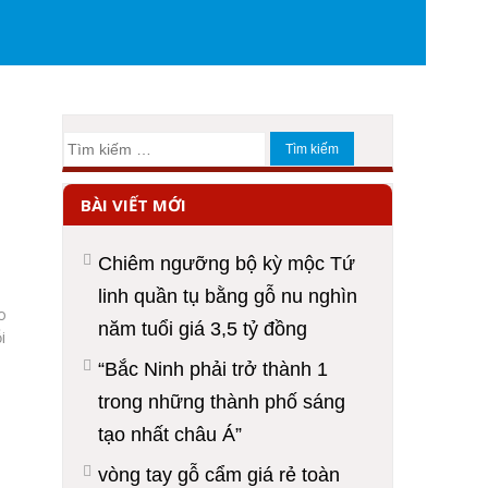
Tìm
kiếm
cho:
BÀI VIẾT MỚI
Chiêm ngưỡng bộ kỳ mộc Tứ
linh quần tụ bằng gỗ nu nghìn
o
năm tuổi giá 3,5 tỷ đồng
i
“Bắc Ninh phải trở thành 1
trong những thành phố sáng
tạo nhất châu Á”
vòng tay gỗ cẩm giá rẻ toàn