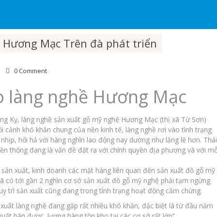
 Hương Mạc Trên đà phát triển
0 Comment
o làng nghề Hương Mạc
ồng Kỵ, làng nghề sản xuất gỗ mỹ nghệ Hương Mạc (thị xã Từ Sơn)
ối cảnh khó khăn chung của nền kinh tế, làng nghề rơi vào tình trạng
hịp, hối hả với hàng nghìn lao động nay dường như lặng lẽ hơn. Thá
uyền thống đang là vấn đề đặt ra với chính quyền địa phương và với mỗ
 sản xuất, kinh doanh các mặt hàng liên quan đến sản xuất đồ gỗ mỹ
 xã có tới gần 2 nghìn cơ sở sản xuất đồ gỗ mỹ nghệ phải tạm ngừng
uy trì sản xuất cũng đang trong tình trạng hoạt động cầm chừng.
uất làng nghề đang gặp rất nhiều khó khăn, đặc biệt là từ đầu năm
t bán được, lượng hàng tồn kho tại các cơ sở rất lớn”.