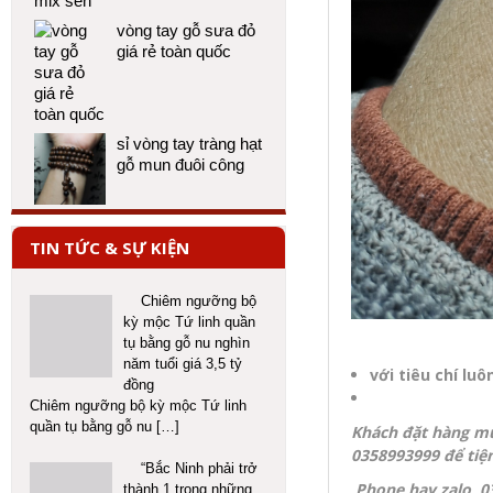
vòng tay gỗ sưa đỏ
giá rẻ toàn quốc
sỉ vòng tay tràng hạt
gỗ mun đuôi công
TIN TỨC & SỰ KIỆN
Chiêm ngưỡng bộ
kỳ mộc Tứ linh quần
tụ bằng gỗ nu nghìn
năm tuổi giá 3,5 tỷ
với tiêu chí lu
đồng
Chiêm ngưỡng bộ kỳ mộc Tứ linh
quần tụ bằng gỗ nu
[…]
Khách đặt hàng mu
0358993999 để tiện
“Bắc Ninh phải trở
Phone hay zalo 035
thành 1 trong những