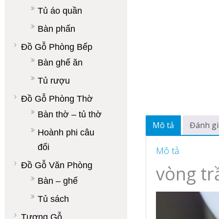
Tủ áo quần
Bàn phấn
Đồ Gỗ Phòng Bếp
Bàn ghế ăn
Tủ rượu
Đồ Gỗ Phòng Thờ
Bàn thờ – tủ thờ
Mô tả
Đánh gi
Hoành phi câu
đối
Mô tả
Đồ Gỗ Văn Phòng
vòng t
Bàn – ghế
Tủ sách
Tượng Gỗ