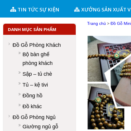
TIN TỨC SỰ KIỆN
XƯỞNG SẢN XUẤT 
Trang chủ
>
Đồ Gỗ Min
DANH MỤC SẢN PHẨM
Đồ Gỗ Phòng Khách
Bộ bàn ghế
phòng khách
Sập – tủ chè
Tủ – kệ tivi
Đồng hồ
Đồ khác
Đồ Gỗ Phòng Ngủ
Giường ngủ gỗ