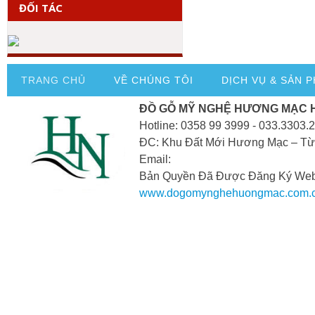
ĐỐI TÁC
TRANG CHỦ
VỀ CHÚNG TÔI
DỊCH VỤ & SẢN 
ĐỒ GỖ MỸ NGHỆ HƯƠNG MẠC 
Hotline: 0358 99 3999 - 033.3303.
ĐC: Khu Đất Mới Hương Mạc – Từ
Email:
Bản Quyền Đã Được Đăng Ký Webs
www.dogomynghehuongmac.com.