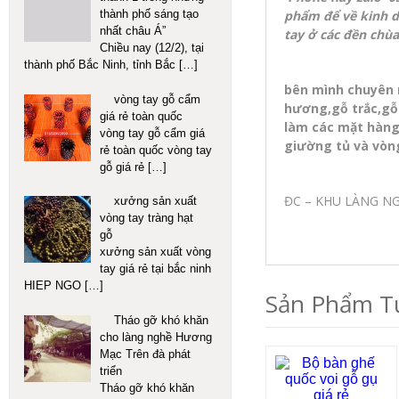
phẩm để về kinh d
thành phố sáng tạo
nhất châu Á”
tay ở các đền chùa
Chiều nay (12/2), tại
thành phố Bắc Ninh, tỉnh Bắc
[…]
bên mình chuyên m
vòng tay gỗ cẩm
hương,gỗ trắc,g
giá rẻ toàn quốc
làm các mặt hàng
vòng tay gỗ cẩm giá
giường tủ và vòng
rẻ toàn quốc vòng tay
gỗ giá rẻ
[…]
ĐC – KHU LÀNG NG
xưởng sản xuất
vòng tay tràng hạt
gỗ
xưởng sản xuất vòng
tay giá rẻ tại bắc ninh
HIEP NGO
[…]
Sản Phẩm T
Tháo gỡ khó khăn
cho làng nghề Hương
Mạc Trên đà phát
triển
Tháo gỡ khó khăn