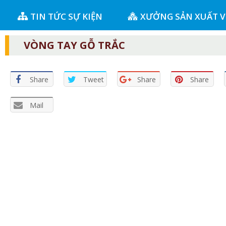
TIN TỨC SỰ KIỆN
XƯỞNG SẢN XUẤT 
VÒNG TAY GỖ TRẮC
Share
Tweet
Share
Share
Mail