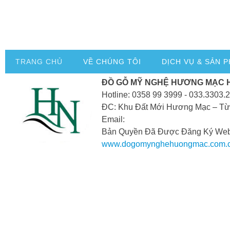
TRANG CHỦ
VỀ CHÚNG TÔI
DỊCH VỤ & SẢN 
ĐỒ GỖ MỸ NGHỆ HƯƠNG MẠC 
Hotline: 0358 99 3999 - 033.3303.
ĐC: Khu Đất Mới Hương Mạc – Từ
Email:
Bản Quyền Đã Được Đăng Ký Webs
www.dogomynghehuongmac.com.