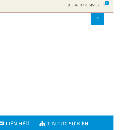
0
LOGIN / REGISTER
LIÊN HỆ
TIN TỨC SỰ KIỆN