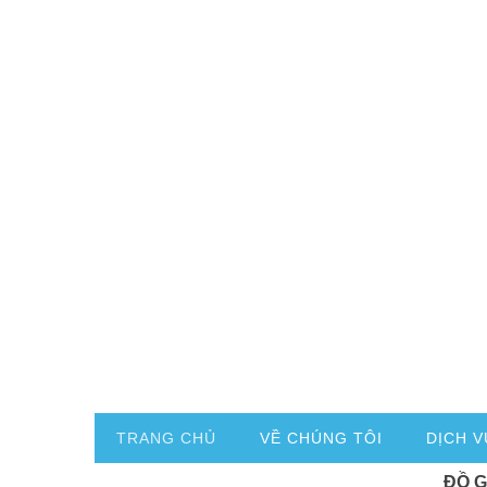
TRANG CHỦ
VỀ CHÚNG TÔI
DỊCH V
ĐỒ 