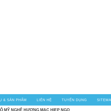
Ụ & SẢN PHẨM
LIÊN HỆ
TUYỂN DỤNG
SITEM
GỖ MỸ NGHỆ HƯƠNG MẠC HIEP NGO