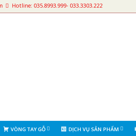
m
Hotline: 035.8993.999- 033.3303.222
VÒNG TAY GỖ
DỊCH VỤ SẢN PHẨM