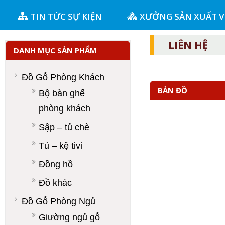
TIN TỨC SỰ KIỆN
XƯỞNG SẢN XUẤT 
LIÊN HỆ
DANH MỤC SẢN PHẨM
Đồ Gỗ Phòng Khách
BẢN ĐỒ
Bộ bàn ghế
phòng khách
Sập – tủ chè
Tủ – kệ tivi
Đồng hồ
Đồ khác
Đồ Gỗ Phòng Ngủ
Giường ngủ gỗ