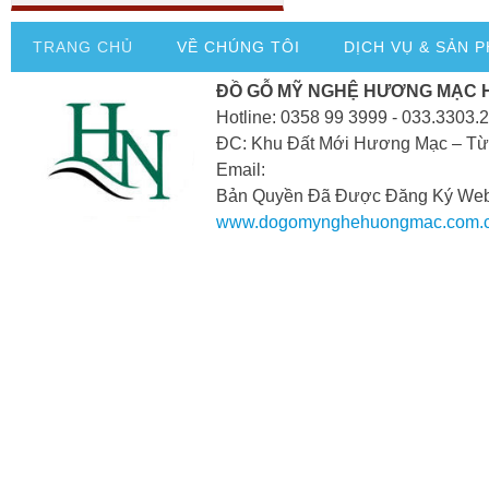
TRANG CHỦ
VỀ CHÚNG TÔI
DỊCH VỤ & SẢN 
ĐỒ GỖ MỸ NGHỆ HƯƠNG MẠC 
Hotline: 0358 99 3999 - 033.3303.
ĐC: Khu Đất Mới Hương Mạc – Từ
Email:
Bản Quyền Đã Được Đăng Ký Webs
www.dogomynghehuongmac.com.