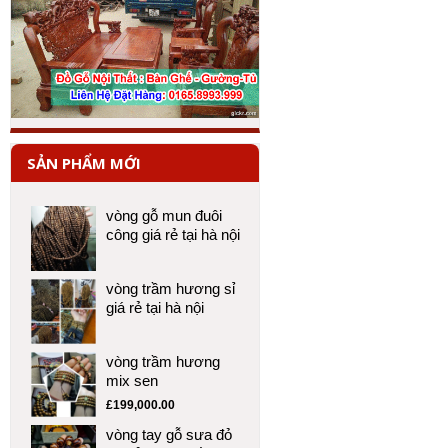
SẢN PHẨM MỚI
vòng gỗ mun đuôi
công giá rẻ tại hà nội
vòng trầm hương sỉ
giá rẻ tại hà nội
vòng trầm hương
mix sen
£
199,000.00
vòng tay gỗ sưa đỏ