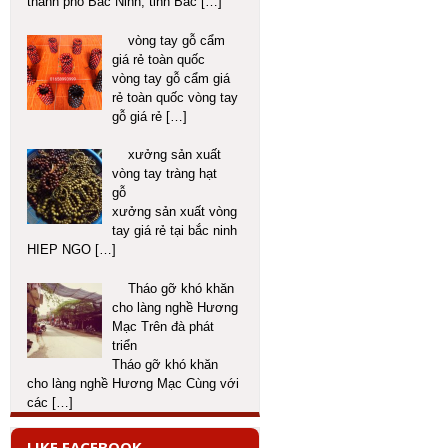
thành phố Bắc Ninh, tỉnh Bắc
[…]
vòng tay gỗ cẩm
giá rẻ toàn quốc
vòng tay gỗ cẩm giá
rẻ toàn quốc vòng tay
gỗ giá rẻ
[…]
xưởng sản xuất
vòng tay tràng hạt
gỗ
xưởng sản xuất vòng
tay giá rẻ tại bắc ninh
HIEP NGO
[…]
Tháo gỡ khó khăn
cho làng nghề Hương
Mạc Trên đà phát
triển
Tháo gỡ khó khăn
cho làng nghề Hương Mạc Cùng với
các
[…]
LIKE FACEBOOK