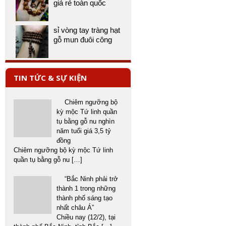
giá rẻ toàn quốc
sỉ vòng tay tràng hạt
gỗ mun đuôi công
TIN TỨC & SỰ KIỆN
Chiêm ngưỡng bộ
kỳ mộc Tứ linh quần
tụ bằng gỗ nu nghìn
năm tuổi giá 3,5 tỷ
đồng
Chiêm ngưỡng bộ kỳ mộc Tứ linh
quần tụ bằng gỗ nu
[…]
“Bắc Ninh phải trở
thành 1 trong những
thành phố sáng tạo
nhất châu Á”
Chiều nay (12/2), tại