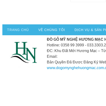
TRANG CHỦ
VỀ CHÚNG TÔI
DỊCH VỤ & SẢN 
ĐỒ GỖ MỸ NGHỆ HƯƠNG MẠC 
Hotline: 0358 99 3999 - 033.3303.
ĐC: Khu Đất Mới Hương Mạc – Từ
Email:
Bản Quyền Đã Được Đăng Ký Webs
www.dogomynghehuongmac.com.