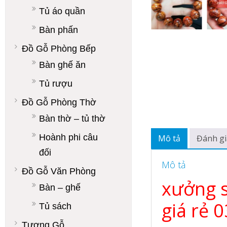
Tủ áo quần
Bàn phấn
Đồ Gỗ Phòng Bếp
Bàn ghế ăn
Tủ rượu
Đồ Gỗ Phòng Thờ
Bàn thờ – tủ thờ
Hoành phi câu
Mô tả
Đánh gi
đối
Mô tả
Đồ Gỗ Văn Phòng
xưởng s
Bàn – ghế
giá rẻ 
Tủ sách
Tượng Gỗ