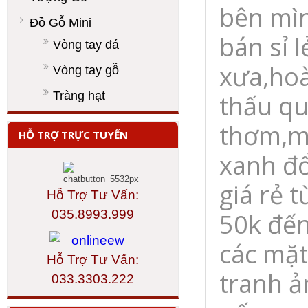
bên mì
Đồ Gỗ Mini
bán sỉ l
Vòng tay đá
xưa,hoà
Vòng tay gỗ
Tràng hạt
thấu qu
thơm,m
HỖ TRỢ TRỰC TUYẾN
xanh đổ
giá rẻ 
Hỗ Trợ Tư Vấn:
035.8993.999
50k đến
các mặt
Hỗ Trợ Tư Vấn:
tranh ả
033.3303.222