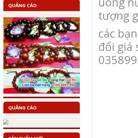
uống nư
QUẢNG CÁO
tượng g
các bạn
đổi giá 
035899
QUẢNG CÁO