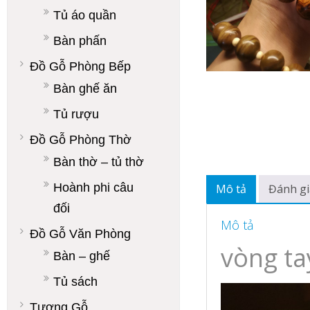
Tủ áo quần
Bàn phấn
Đồ Gỗ Phòng Bếp
Bàn ghế ăn
Tủ rượu
Đồ Gỗ Phòng Thờ
Bàn thờ – tủ thờ
Hoành phi câu
Mô tả
Đánh gi
đối
Mô tả
Đồ Gỗ Văn Phòng
vòng ta
Bàn – ghế
Tủ sách
Tượng Gỗ