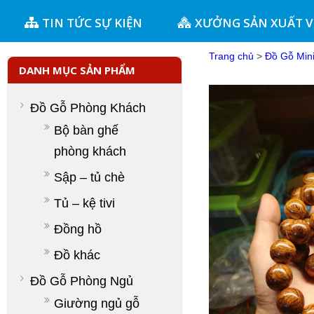
TIN TỨC SỰ KIỆN
XƯỞNG SẢN XUẤT 
Trang chủ
>
Đồ Gỗ Min
DANH MỤC SẢN PHẨM
Đồ Gỗ Phòng Khách
Bộ bàn ghế
phòng khách
Sập – tủ chè
Tủ – kệ tivi
Đồng hồ
Đồ khác
Đồ Gỗ Phòng Ngủ
Giường ngủ gỗ