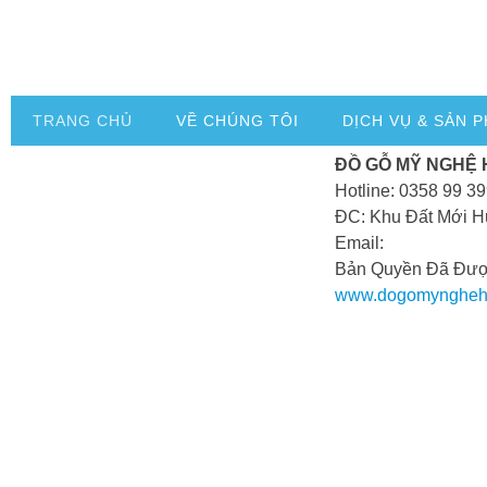
TRANG CHỦ
VỀ CHÚNG TÔI
DỊCH VỤ & SẢN 
ĐỒ GỖ MỸ NGHỆ
Hotline: 0358 99 3
ĐC: Khu Đất Mới H
Email:
Bản Quyền Đã Đượ
www.dogomyngheh