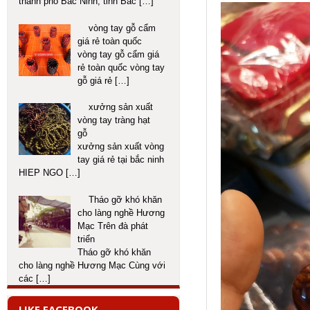
thành phố Bắc Ninh, tỉnh Bắc
[…]
vòng tay gỗ cẩm
giá rẻ toàn quốc
vòng tay gỗ cẩm giá
rẻ toàn quốc vòng tay
gỗ giá rẻ
[…]
xưởng sản xuất
vòng tay tràng hạt
gỗ
xưởng sản xuất vòng
tay giá rẻ tại bắc ninh
HIEP NGO
[…]
Tháo gỡ khó khăn
cho làng nghề Hương
Mạc Trên đà phát
triển
Tháo gỡ khó khăn
cho làng nghề Hương Mạc Cùng với
các
[…]
LIKE FACEBOOK