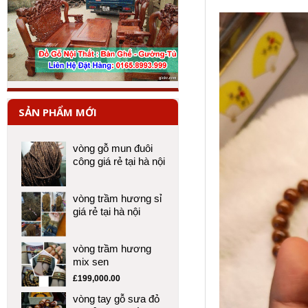
SẢN PHẨM MỚI
vòng gỗ mun đuôi
công giá rẻ tại hà nội
vòng trầm hương sỉ
giá rẻ tại hà nội
vòng trầm hương
mix sen
£
199,000.00
vòng tay gỗ sưa đỏ