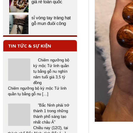
giá rẻ toàn quốc
sỉ vòng tay tràng hạt
gỗ mun đuôi công
TIN TỨC & SỰ KIỆN
Chiêm ngưỡng bộ
kỳ mộc Tứ linh quần
tụ bằng gỗ nu nghìn
năm tuổi giá 3,5 tỷ
đồng
Chiêm ngưỡng bộ kỳ mộc Tứ linh
quần tụ bằng gỗ nu
[…]
“Bắc Ninh phải trở
thành 1 trong những
thành phố sáng tạo
nhất châu Á”
Chiều nay (12/2), tại