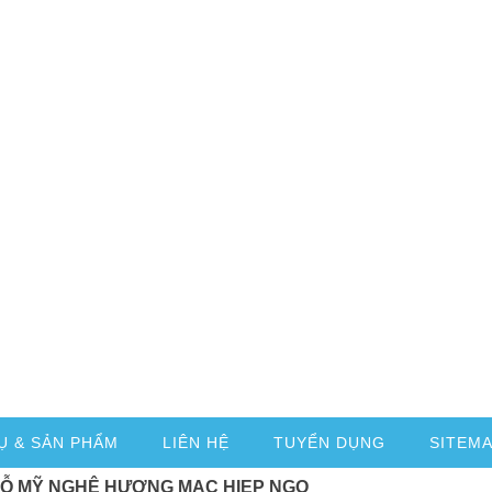
Ụ & SẢN PHẨM
LIÊN HỆ
TUYỂN DỤNG
SITEM
GỖ MỸ NGHỆ HƯƠNG MẠC HIEP NGO