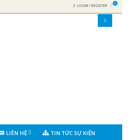
0
LOGIN / REGISTER
LIÊN HỆ
TIN TỨC SỰ KIỆN