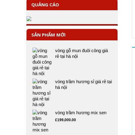
QUẢNG CÁO
SẢN PHẨM MỚI
vòng gỗ mun đuôi công giá
rẻ tại hà nội
vòng trầm hương sỉ giá rẻ tại
hà nội
vòng trầm hương mix sen
£
199,000.00