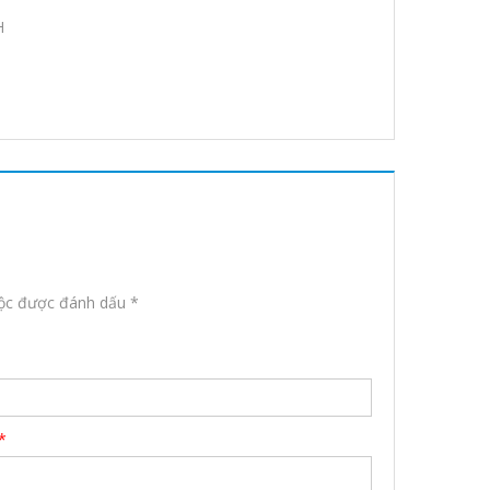
H
uộc được đánh dấu
*
*