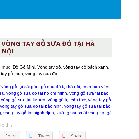
VÒNG TAY GỖ SƯA ĐỎ TẠI HÀ
NỘI
h mục:
Đồ Gỗ Mini
,
Vòng tay gỗ
,
vòng tay gỗ bách xanh
,
 tay gỗ mun
,
vòng tay sưa đỏ
:
'vòng gỗ tại sài gòn
,
gỗ sưa đỏ tại hà nội
,
mua bán vòng
ưa
,
vòng gỗ sưa đỏ tại hồ chí minh
,
vòng gỗ sưa tại bắc
,
vòng gỗ sưa tại từ sơn
,
vòng gỗ tại cần thơ
,
vòng tay gỗ
vòng tay gỗ sưa đỏ tại bắc ninh
,
vòng tay gỗ sưa tại bắc
g
,
vòng tay gỗ tại bignh định
,
xưởng sản xuất vòng hạt gỗ
re this
Share
Tweet
Share