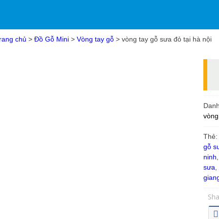
rang chủ
>
Đồ Gỗ Mini
>
Vòng tay gỗ
> vòng tay gỗ sưa đỏ tại hà nội
Dan
vòng
Thẻ
gỗ s
ninh
sưa
,
gian
Sha