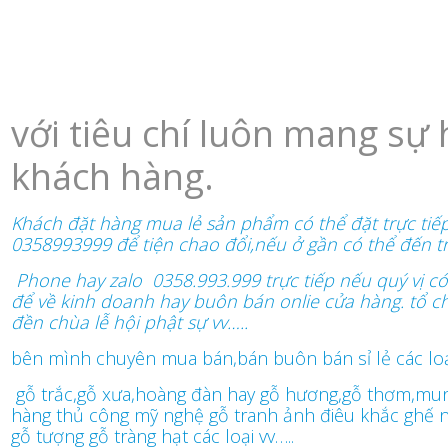
với tiêu chí luôn mang sự 
khách hàng.
Khách đặt hàng mua lẻ sản phẩm có thể đặt trực tiế
0358993999 để tiện chao đổi,nếu ở gần có thể đến tr
Phone hay zalo 0358.993.999 trực tiếp nếu quý vị c
để về kinh doanh hay buôn bán onlie cửa hàng. tổ ch
đền chùa lễ hội phật sự vv…..
bên mình chuyên mua bán,bán buôn bán sỉ lẻ các loại
gỗ trắc,gỗ xưa,hoàng đàn hay gỗ hương,gỗ thơm,mu
hàng thủ công mỹ nghệ gỗ tranh ảnh điêu khắc ghế n
gỗ tượng gỗ tràng hạt các loại vv…..