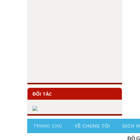
ĐỐI TÁC
TRANG CHỦ
VỀ CHÚNG TÔI
DỊCH V
ĐỒ 