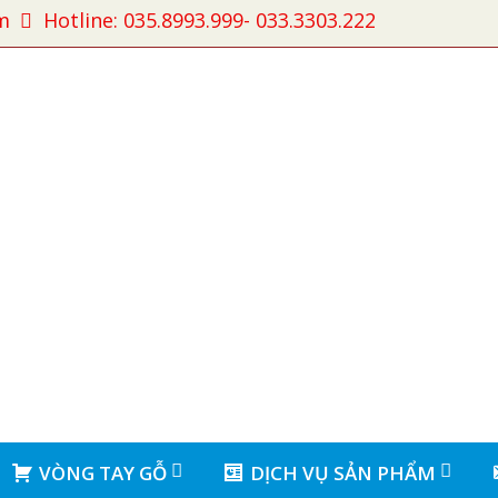
m
Hotline: 035.8993.999- 033.3303.222
VÒNG TAY GỖ
DỊCH VỤ SẢN PHẨM