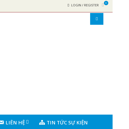
0
LOGIN / REGISTER
LIÊN HỆ
TIN TỨC SỰ KIỆN