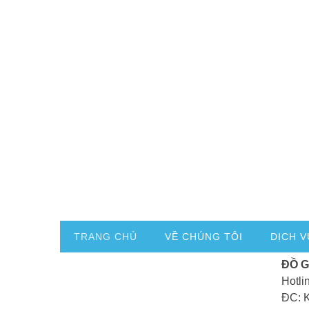
TRANG CHỦ
VỀ CHÚNG TÔI
DỊCH V
ĐỒ 
Hotli
ĐC: 