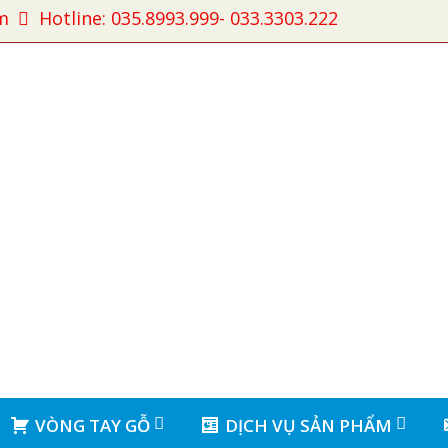
m
Hotline: 035.8993.999- 033.3303.222
VÒNG TAY GỖ
DỊCH VỤ SẢN PHẨM