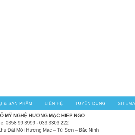
Ụ & SẢN PHẨM
LIÊN HỆ
TUYỂN DỤNG
SITEM
GỖ MỸ NGHỆ HƯƠNG MẠC HIEP NGO
ne: 0358 99 3999 - 033.3303.222
Khu Đất Mới Hương Mạc – Từ Sơn – Bắc Ninh