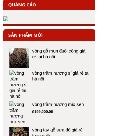
QUẢNG CÁO
SẢN PHẨM MỚI
vòng gỗ mun đuôi công giá
rẻ tại hà nội
vòng trầm hương sỉ giá rẻ tại
hà nội
vòng trầm hương mix sen
£
199,000.00
vòng tay gỗ sưa đỏ giá rẻ
toàn quốc