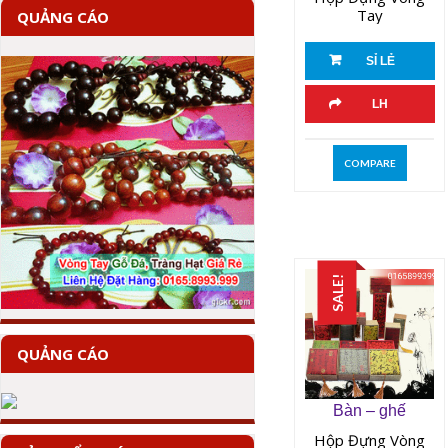
Tay
QUẢNG CÁO
SỈ LẺ
LH
COMPARE
SALE!
QUẢNG CÁO
Bàn – ghế
Hộp Đựng Vòng