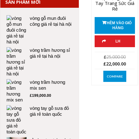
SẢN PHẨM MỚI
Tay Trang Sức Giá
Rẻ
vòng gỗ mun đuôi
THÊM VÀO GIỎ
công giá rẻ tại hà nội
HÀNG
LH
vòng trầm hương sỉ
giá rẻ tại hà nội
Giá
£
25,000.00
gốc
Giá
£
22,000.00
là:
hiện
£25,0
tại
COMPARE
vòng trầm hương
là:
mix sen
£22,0
£
199,000.00
vòng tay gỗ sưa đỏ
giá rẻ toàn quốc