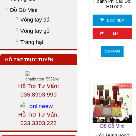
Hoành Phi Câu Đối
– HN 002
Đồ Gỗ Mini
Vòng tay đá
ĐỌC TIẾP
Vòng tay gỗ
LH
Tràng hạt
COMPARE
HỖ TRỢ TRỰC TUYẾN
Hỗ Trợ Tư Vấn:
035.8993.999
Hỗ Trợ Tư Vấn:
033.3303.222
Đồ Gỗ Mini
Hộp Đựng Vòng