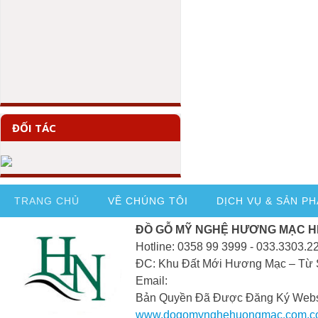
ĐỐI TÁC
TRANG CHỦ
VỀ CHÚNG TÔI
DỊCH VỤ & SẢN P
ĐỒ GỖ MỸ NGHỆ HƯƠNG MẠC H
Hotline: 0358 99 3999 - 033.3303.2
ĐC: Khu Đất Mới Hương Mạc – Từ 
Email:
Bản Quyền Đã Được Đăng Ký Webs
www.dogomynghehuongmac.com.c