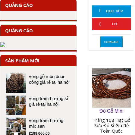
QUẢNG CÁO
ĐỌC TIẾP
LH
QUẢNG CÁO
COMPARE
SẢN PHẨM MỚI
vòng gỗ mun đuôi
công giá rẻ tại hà nội
vòng trầm hương sỉ
giá rẻ tại hà nội
Đồ Gỗ Mini
Tràng 108 Hạt Gỗ
vòng trầm hương
Sưa Đỏ Sỉ Giá Rẻ
mix sen
Toàn Quốc
£
199,000.00