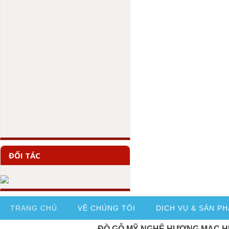
ĐỐI TÁC
TRANG CHỦ
VỀ CHÚNG TÔI
DỊCH VỤ & SẢN P
ĐỒ GỖ MỸ NGHỆ HƯƠNG MẠC H