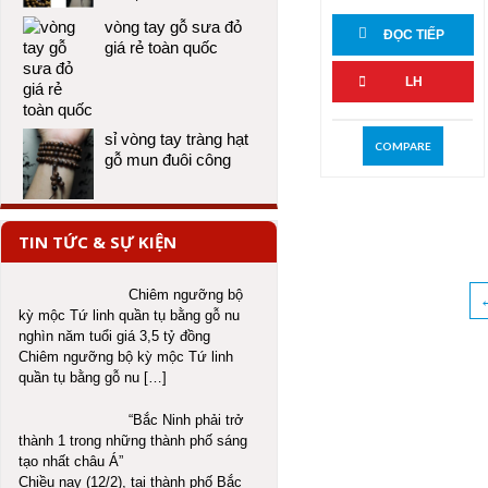
vòng tay gỗ sưa đỏ
ĐỌC TIẾP
giá rẻ toàn quốc
LH
sỉ vòng tay tràng hạt
COMPARE
gỗ mun đuôi công
TIN TỨC & SỰ KIỆN
Chiêm ngưỡng bộ
kỳ mộc Tứ linh quần tụ bằng gỗ nu
nghìn năm tuổi giá 3,5 tỷ đồng
Chiêm ngưỡng bộ kỳ mộc Tứ linh
quần tụ bằng gỗ nu
[…]
“Bắc Ninh phải trở
thành 1 trong những thành phố sáng
tạo nhất châu Á”
Chiều nay (12/2), tại thành phố Bắc