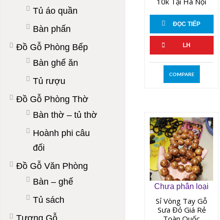
10k Tại Hà Nội
Tủ áo quần
ĐỌC TIẾP
Bàn phấn
LH
Đồ Gỗ Phòng Bếp
Bàn ghế ăn
COMPARE
Tủ rượu
Đồ Gỗ Phòng Thờ
Bàn thờ – tủ thờ
Hoành phi câu
đối
Đồ Gỗ Văn Phòng
Bàn – ghế
Chưa phân loại
Tủ sách
Sỉ Vòng Tay Gỗ
Sưa Đỏ Giá Rẻ
Tượng Gỗ
Toàn Quốc