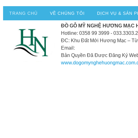
TRANG CHỦ
VỀ CHÚNG TÔI
DỊCH VỤ & SẢN 
ĐỒ GỖ MỸ NGHỆ HƯƠNG MẠC 
Hotline: 0358 99 3999 - 033.3303.
ĐC: Khu Đất Mới Hương Mạc – Từ
Email:
Bản Quyền Đã Được Đăng Ký Webs
www.dogomynghehuongmac.com.