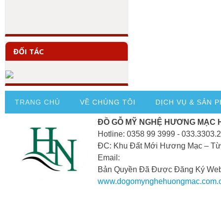
ĐỐI TÁC
TRANG CHỦ
VỀ CHÚNG TÔI
DỊCH VỤ & SẢN 
ĐỒ GỖ MỸ NGHỆ HƯƠNG MẠC 
Hotline: 0358 99 3999 - 033.3303.
ĐC: Khu Đất Mới Hương Mạc – Từ
Email:
Bản Quyền Đã Được Đăng Ký Webs
www.dogomynghehuongmac.com.