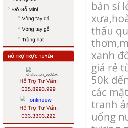
bán sỉ l
Đồ Gỗ Mini
xưa,hoà
Vòng tay đá
thấu qu
Vòng tay gỗ
thơm,m
Tràng hạt
xanh đổ
HỖ TRỢ TRỰC TUYẾN
giá rẻ 
50k đến
Hỗ Trợ Tư Vấn:
các mặt
035.8993.999
tranh ả
Hỗ Trợ Tư Vấn:
uống nư
033.3303.222