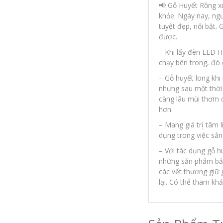
📢
Gỗ Huyết Rồng xuấ
khỏe. Ngày nay, ng
tuyệt đẹp, nổi bật.
được.
– Khi lấy đèn LED H
chạy bên trong, đó c
– Gỗ huyết long kh
nhưng sau một thời 
càng lâu mùi thơm 
hơn.
– Mang giá trị tâm 
dụng trong việc sả
– Với tác dụng gỗ h
những sản phẩm bảo
các vết thương giữ 
lại. Có thể tham kh