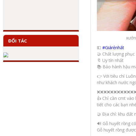
xưởn
ĐỐI TÁC
💵
#
Giárẻnhất
🤝
Chất lượng phục 
🔖
Uy tín nhất
📚
Bảo hành hậu mã
👉
Với tiêu chí Luô
như khách nước ngoài
❌
❌
❌
❌
❌
❌
❌
❌
❌
❌
❌
👍
Chỉ cần cmt vào h
tiết cho các bạn nhé
🤝
Địa chỉ: khu đất
🔊
Gỗ huyết rồng có
Gỗ huyết rồng được 