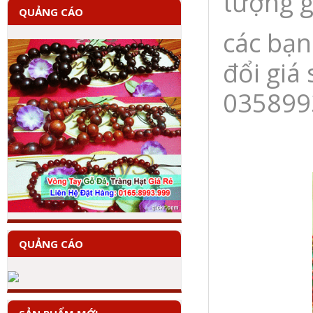
tượng g
QUẢNG CÁO
các bạn
đổi giá 
035899
QUẢNG CÁO