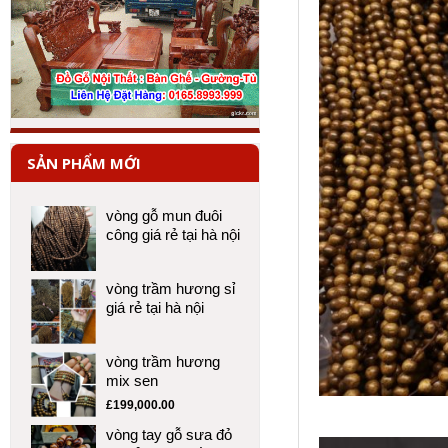
SẢN PHẨM MỚI
vòng gỗ mun đuôi
công giá rẻ tại hà nội
vòng trầm hương sỉ
giá rẻ tại hà nội
vòng trầm hương
mix sen
£
199,000.00
vòng tay gỗ sưa đỏ