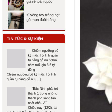
giá rẻ toàn quốc
sỉ vòng tay tràng hạt
gỗ mun đuôi công
TIN TỨC & SỰ KIỆN
Chiêm ngưỡng bộ
kỳ mộc Tứ linh quần
tụ bằng gỗ nu nghìn
năm tuổi giá 3,5 tỷ
đồng
Chiêm ngưỡng bộ kỳ mộc Tứ linh
quần tụ bằng gỗ nu
[…]
“Bắc Ninh phải trở
thành 1 trong những
thành phố sáng tạo
nhất châu Á”
Chiều nay (12/2), tại