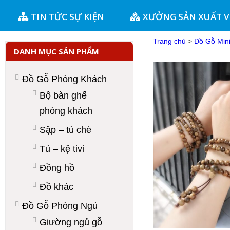
TIN TỨC SỰ KIỆN
XƯỞNG SẢN XUẤT 
Trang chủ
>
Đồ Gỗ Min
DANH MỤC SẢN PHẨM
Đồ Gỗ Phòng Khách
Bộ bàn ghế
phòng khách
Sập – tủ chè
Tủ – kệ tivi
Đồng hồ
Đồ khác
Đồ Gỗ Phòng Ngủ
Giường ngủ gỗ