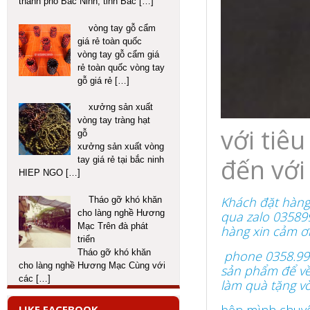
thành phố Bắc Ninh, tỉnh Bắc
[…]
vòng tay gỗ cẩm
giá rẻ toàn quốc
vòng tay gỗ cẩm giá
rẻ toàn quốc vòng tay
gỗ giá rẻ
[…]
xưởng sản xuất
vòng tay tràng hạt
với tiê
gỗ
xưởng sản xuất vòng
đến với
tay giá rẻ tại bắc ninh
HIEP NGO
[…]
Khách đặt hàng
Tháo gỡ khó khăn
cho làng nghề Hương
qua zalo 035899
Mạc Trên đà phát
hàng xin cảm ơ
triển
Tháo gỡ khó khăn
phone 0358.993.
cho làng nghề Hương Mạc Cùng với
sản phẩm để về 
các
[…]
làm quà tặng vò
bên mình chuyên
LIKE FACEBOOK