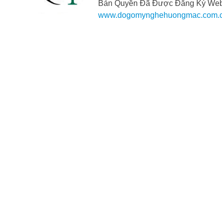
Bản Quyền Đã Được Đăng Ký Webs
www.dogomynghehuongmac.com.