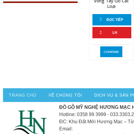
Vòng Tay Gỗ Các
Loại
ĐỌC TIẾP
LH
COMPARE
TRANG CHỦ
VỀ CHÚNG TÔI
DỊCH VỤ & SẢN 
ĐỒ GỖ MỸ NGHỆ HƯƠNG MẠC 
Hotline: 0358 99 3999 - 033.3303.
ĐC: Khu Đất Mới Hương Mạc – Từ
Email: