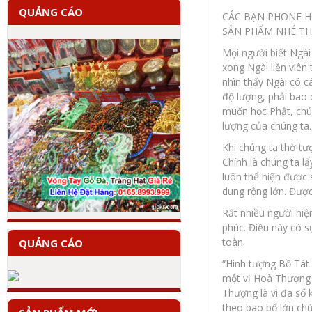
QUẢNG CÁO
CÁC BẠN PHONE HO
SẢN PHẨM NHÉ T
Mọi người biết Ngài l
xong Ngài liền viên
nhìn thấy Ngài có cá
độ lượng, phải bao 
muốn học Phật, chú
lượng của chúng ta.
Khi chúng ta thờ tư
Chính là chúng ta l
luôn thể hiện được 
dung rộng lớn. Được 
Rất nhiều người hiện
phúc. Điều này có s
toàn.
QUẢNG CÁO
“Hình tượng Bồ Tát 
một vị Hoà Thượng 
Thượng là vì đa số 
theo bao bố lớn chứ