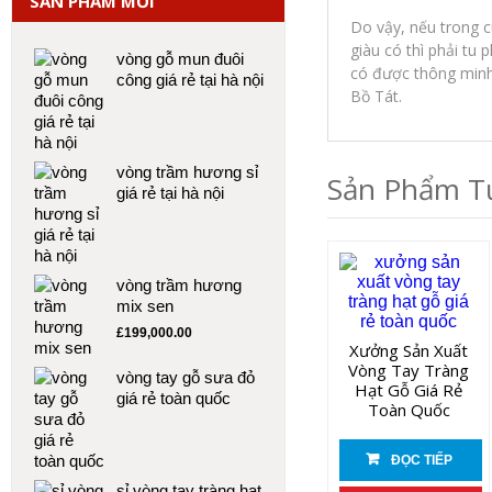
SẢN PHẨM MỚI
Do vậy, nếu trong c
giàu có thì phải tu 
vòng gỗ mun đuôi
có được thông minh t
công giá rẻ tại hà nội
Bồ Tát.
vòng trầm hương sỉ
Sản Phẩm T
giá rẻ tại hà nội
vòng trầm hương
mix sen
£
199,000.00
Xưởng Sản Xuất
Vòng Tay Tràng
vòng tay gỗ sưa đỏ
Hạt Gỗ Giá Rẻ
giá rẻ toàn quốc
Toàn Quốc
ĐỌC TIẾP
sỉ vòng tay tràng hạt