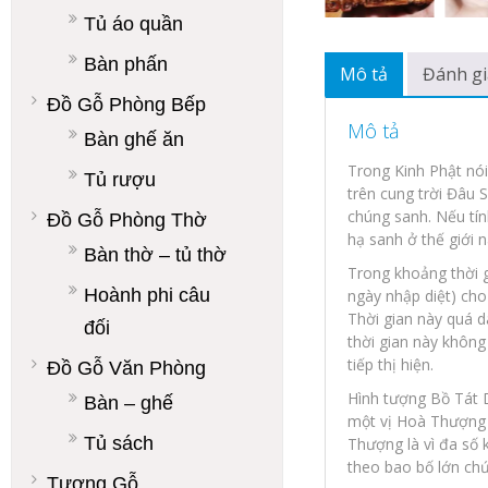
Tủ áo quần
Bàn phấn
Mô tả
Đánh gi
Đồ Gỗ Phòng Bếp
Mô tả
Bàn ghế ăn
Trong Kinh Phật nói
Tủ rượu
trên cung trời Đâu 
chúng sanh. Nếu tín
Đồ Gỗ Phòng Thờ
hạ sanh ở thế giới n
Bàn thờ – tủ thờ
Trong khoảng thời g
Hoành phi câu
ngày nhập diệt) cho
Thời gian này quá d
đối
thời gian này không
tiếp thị hiện.
Đồ Gỗ Văn Phòng
Hình tượng Bồ Tát D
Bàn – ghế
một vị Hoà Thượng 
Tủ sách
Thượng là vì đa số 
theo bao bố lớn chứ
Tượng Gỗ