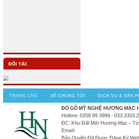
ĐỐI TÁC
TRANG CHỦ
VỀ CHÚNG TÔI
DỊCH VỤ & SẢN 
ĐỒ GỖ MỸ NGHỆ HƯƠNG MẠC 
Hotline: 0358 99 3999 - 033.3303.
ĐC: Khu Đất Mới Hương Mạc – Từ
Email:
Bản Quyền Đã Được Đăng Ký Webs