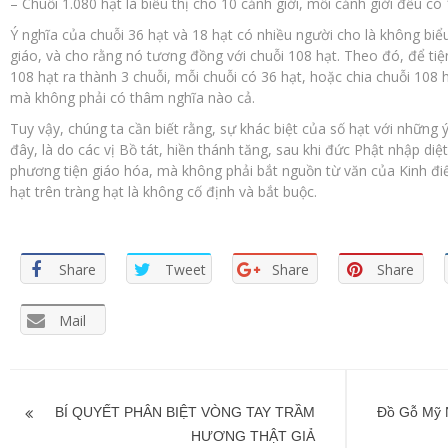
– Chuỗi 1.080 hạt là biểu thị cho 10 cảnh giới, mỗi cảnh giới đều c
Ý nghĩa của chuỗi 36 hạt và 18 hạt có nhiều người cho là không bi
giáo, và cho rằng nó tương đồng với chuỗi 108 hạt. Theo đó, để ti
108 hạt ra thành 3 chuỗi, mỗi chuỗi có 36 hạt, hoặc chia chuỗi 108 
mà không phải có thâm nghĩa nào cả.
Tuy vậy, chúng ta cần biết rằng, sự khác biệt của số hạt với những 
đây, là do các vị Bồ tát, hiền thánh tăng, sau khi đức Phật nhập di
phương tiện giáo hóa, mà không phải bắt nguồn từ văn của Kinh điể
hạt trên tràng hạt là không cố định và bắt buộc.
Share
Tweet
Share
Share
Mail
Điều
hướng
BÍ QUYẾT PHÂN BIỆT VÒNG TAY TRẦM
Đồ Gỗ Mỹ 
HƯƠNG THẬT GIẢ