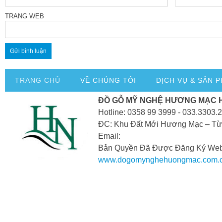
TRANG WEB
TRANG CHỦ
VỀ CHÚNG TÔI
DỊCH VỤ & SẢN 
ĐỒ GỖ MỸ NGHỆ HƯƠNG MẠC 
Hotline: 0358 99 3999 - 033.3303.
ĐC: Khu Đất Mới Hương Mạc – Từ
Email:
Bản Quyền Đã Được Đăng Ký Webs
www.dogomynghehuongmac.com.