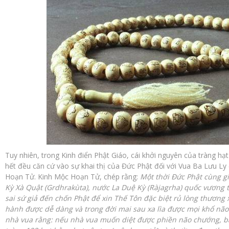
Tuy nhiên, trong Kinh điển Phật Giáo, cái khởi nguyên của tràng hạt
hết đều căn cứ vào sự khai thị của Đức Phật đối với Vua Ba Lưu Ly
Hoạn Tử. Kinh Mộc Hoạn Tử, chép rằng:
Một thời Đức Phật cùng g
Kỳ Xà Quật (Grdhrakùta), nước La Duệ Kỳ (Ràjagrha) quốc vương tr
sai sứ giả đến chốn Phật để xin Thế Tôn đặc biệt rủ lòng thương 
hành được dễ dàng và trong đời mai sau xa lìa được mọi khổ não.
nhà vua rằng: nếu nhà vua muốn diệt được phiền não chướng, 