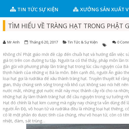
TIN TỨC SỰ KIỆN
XƯỞNG SẢN XUẤT 
TÌM HIỂU VỀ TRÀNG HẠT TRONG PHẬT 
Mr Anh
Tháng 6 20, 2017
Tin Tức & Sự Kiện
0 Com
Không chỉ Phật giáo mới đề cập đến chuỗi hạt và hướng dẫn việc 
giá trị trên con đường tu tập. Người ta có thể thấy, pháp môn lần t
gần gũi với phương pháp lần tràng hạt trong lúc cầu nguyện của Bà 
thịnh hành của những vị Bà la môn. Bên cạnh đó, người Ấn giáo th
loại hạt gọi là rudrāka để xâu thành tràng hạt. Truyền thuyết kể rằn
gian, thấy chúng sinh sống trong nỗi khổ cực không sao nói hết nê
nước mắt, những giọt nước mắt này mọc thành cây rồi cho ra những
những hạt ấy làm thành tràng hạt để cầu nguyện trong sự tưởng nhớ
Hạt đó chính là hạt kim cương mà ngày nay chúng ta vẫn dùng để l
người Ấn Độ, vô hoạn tử và rudrāka đều là những loại hạt thiêng, 
có lẽ một phần do dược tính của chúng, như vô hoạn tử, còn có tên l
nhiệt, đàm, sát trùng…