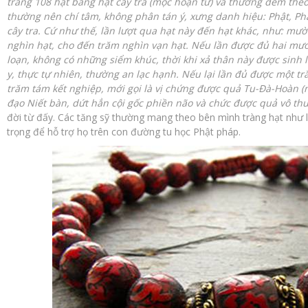
tràng 108 hạt bằng hạt cây tra (mộc hoạn tử) và thường đem theo 
thường nên chí tâm, không phân tán ý, xưng danh hiệu: Phật, Ph
cây tra. Cứ như thế, lần lượt qua hạt này đến hạt khác, như: mười
nghìn hạt, cho đến trăm nghìn vạn hạt. Nếu lần được đủ hai mươ
loạn, không có những siểm khúc, thời khi xả thân này được sinh l
y, thực tự nhiên, thường an lạc hạnh. Nếu lại lần đủ được một t
trăm tám kết nghiệp, mới gọi là vị chứng được quả Tu-Đà-Hoàn (
đạo Niết bàn, dứt hẳn cội gốc phiền não và chức được quả vô th
đời từ đấy. Các tăng sỹ thường mang theo bên mình tràng hạt như 
trọng để hỗ trợ họ trên con đường tu học Phật pháp.