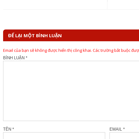
bài
viết
ĐỂ LẠI MỘT BÌNH LUẬN
Email của bạn sẽ không được hiển thị công khai.
Các trường bắt buộc đư
BÌNH LUẬN
*
TÊN
*
EMAIL
*