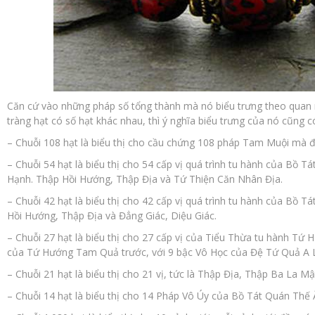
Căn cứ vào những pháp số tổng thành mà nó biểu trưng theo quan 
tràng hạt có số hạt khác nhau, thì ý nghĩa biểu trưng của nó cũng c
– Chuỗi 108 hạt là biểu thị cho cầu chứng 108 pháp Tam Muội mà đ
– Chuỗi 54 hạt là biểu thị cho 54 cấp vị quá trình tu hành của Bồ Tá
Hạnh. Thập Hồi Hướng, Thập Địa và Tứ Thiện Căn Nhân Địa.
– Chuỗi 42 hạt là biểu thị cho 42 cấp vị quá trình tu hành của Bồ T
Hồi Hướng, Thập Địa và Đẳng Giác, Diệu Giác.
– Chuỗi 27 hạt là biểu thị cho 27 cấp vị của Tiểu Thừa tu hành Tứ
của Tứ Hướng Tam Quả trước, với 9 bậc Vô Học của Đệ Tứ Quả A 
– Chuỗi 21 hạt là biểu thị cho 21 vị, tức là Thập Địa, Thập Ba La Mậ
– Chuỗi 14 hạt là biểu thị cho 14 Pháp Vô Úy của Bồ Tát Quán Thế