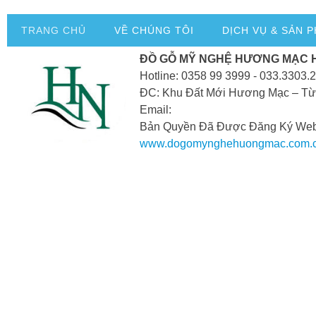
TRANG CHỦ
VỀ CHÚNG TÔI
DỊCH VỤ & SẢN 
ĐỒ GỖ MỸ NGHỆ HƯƠNG MẠC 
Hotline: 0358 99 3999 - 033.3303.
ĐC: Khu Đất Mới Hương Mạc – Từ
Email:
Bản Quyền Đã Được Đăng Ký Webs
www.dogomynghehuongmac.com.