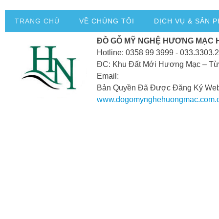
TRANG CHỦ
VỀ CHÚNG TÔI
DỊCH VỤ & SẢN 
ĐỒ GỖ MỸ NGHỆ HƯƠNG MẠC 
Hotline: 0358 99 3999 - 033.3303.
ĐC: Khu Đất Mới Hương Mạc – Từ
Email:
Bản Quyền Đã Được Đăng Ký Webs
www.dogomynghehuongmac.com.