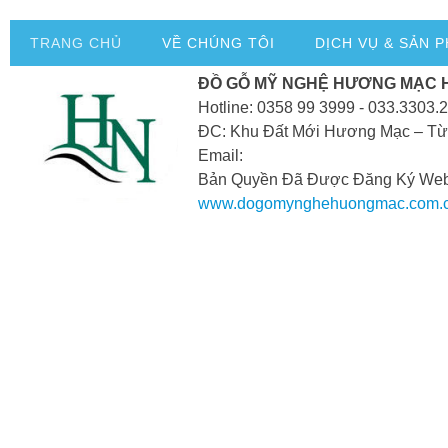
TRANG CHỦ
VỀ CHÚNG TÔI
DỊCH VỤ & SẢN 
ĐỒ GỖ MỸ NGHỆ HƯƠNG MẠC 
Hotline: 0358 99 3999 - 033.3303.
ĐC: Khu Đất Mới Hương Mạc – Từ
Email:
Bản Quyền Đã Được Đăng Ký Webs
www.dogomynghehuongmac.com.