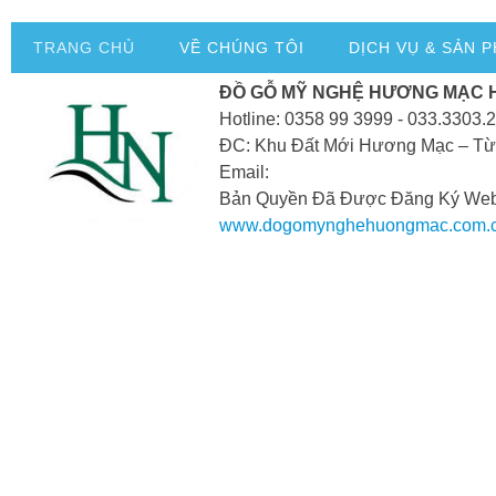
TRANG CHỦ
VỀ CHÚNG TÔI
DỊCH VỤ & SẢN 
ĐỒ GỖ MỸ NGHỆ HƯƠNG MẠC 
Hotline: 0358 99 3999 - 033.3303.
ĐC: Khu Đất Mới Hương Mạc – Từ
Email:
Bản Quyền Đã Được Đăng Ký Webs
www.dogomynghehuongmac.com.