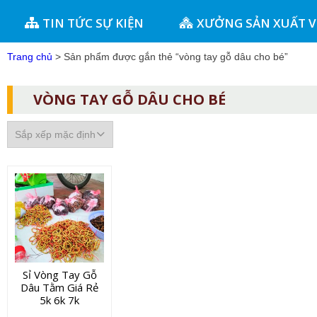
TIN TỨC SỰ KIỆN
XƯỞNG SẢN XUẤT 
Trang chủ
> Sản phẩm được gắn thẻ “vòng tay gỗ dâu cho bé”
VÒNG TAY GỖ DÂU CHO BÉ
Sỉ Vòng Tay Gỗ
Dâu Tằm Giá Rẻ
5k 6k 7k