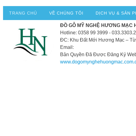
TRANG CHỦ
VỀ CHÚNG TÔI
DỊCH VỤ & SẢN 
ĐỒ GỖ MỸ NGHỆ HƯƠNG MẠC 
Hotline: 0358 99 3999 - 033.3303.
ĐC: Khu Đất Mới Hương Mạc – Từ
Email:
Bản Quyền Đã Được Đăng Ký Webs
www.dogomynghehuongmac.com.