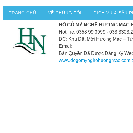
TRANG CHỦ
VỀ CHÚNG TÔI
DỊCH VỤ & SẢN 
ĐỒ GỖ MỸ NGHỆ HƯƠNG MẠC 
Hotline: 0358 99 3999 - 033.3303.
ĐC: Khu Đất Mới Hương Mạc – Từ
Email:
Bản Quyền Đã Được Đăng Ký Webs
www.dogomynghehuongmac.com.