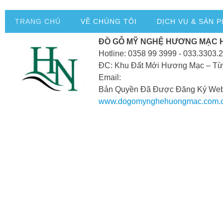
TRANG CHỦ
VỀ CHÚNG TÔI
DỊCH VỤ & SẢN 
ĐỒ GỖ MỸ NGHỆ HƯƠNG MẠC 
Hotline: 0358 99 3999 - 033.3303.
ĐC: Khu Đất Mới Hương Mạc – Từ
Email:
Bản Quyền Đã Được Đăng Ký Webs
www.dogomynghehuongmac.com.