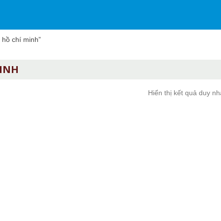
hồ chí minh”
MINH
Hiển thị kết quả duy nh