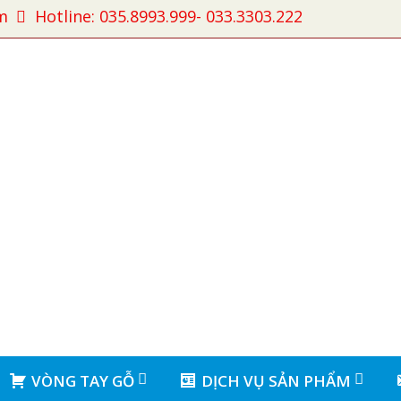
m
Hotline: 035.8993.999- 033.3303.222
VÒNG TAY GỖ
DỊCH VỤ SẢN PHẨM