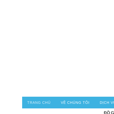
TRANG CHỦ
VỀ CHÚNG TÔI
DỊCH V
ĐỒ 