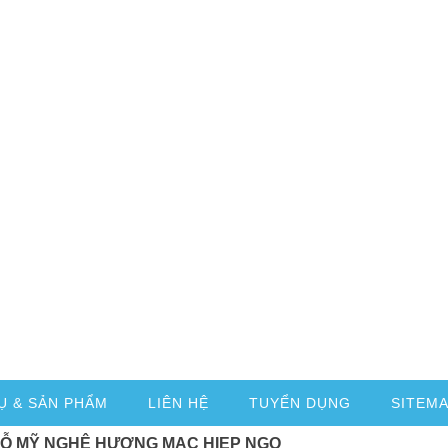
Ụ & SẢN PHẨM
LIÊN HỆ
TUYỂN DỤNG
SITEM
GỖ MỸ NGHỆ HƯƠNG MẠC HIEP NGO