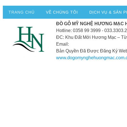
TRANG CHỦ
VỀ CHÚNG TÔI
DỊCH VỤ & SẢN 
ĐỒ GỖ MỸ NGHỆ HƯƠNG MẠC 
Hotline: 0358 99 3999 - 033.3303.
ĐC: Khu Đất Mới Hương Mạc – Từ
Email:
Bản Quyền Đã Được Đăng Ký Webs
www.dogomynghehuongmac.com.