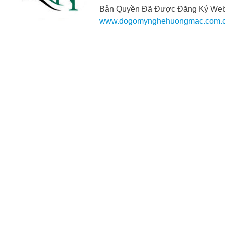
Bản Quyền Đã Được Đăng Ký Webs
www.dogomynghehuongmac.com.