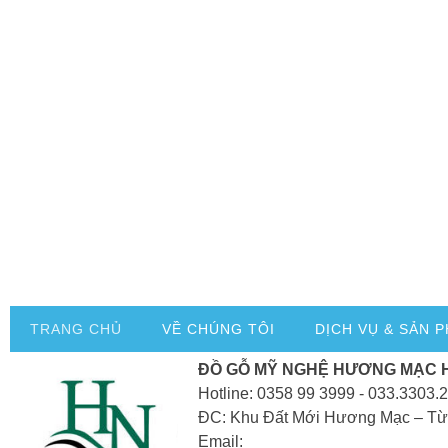
TRANG CHỦ
VỀ CHÚNG TÔI
DỊCH VỤ & SẢN 
ĐỒ GỖ MỸ NGHỆ HƯƠNG MẠC 
Hotline: 0358 99 3999 - 033.3303.
ĐC: Khu Đất Mới Hương Mạc – Từ
Email: