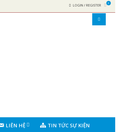
0
LOGIN / REGISTER
LIÊN HỆ
TIN TỨC SỰ KIỆN