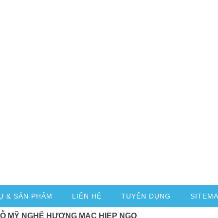
Ụ & SẢN PHẨM
LIÊN HỆ
TUYỂN DỤNG
SITEM
GỖ MỸ NGHỆ HƯƠNG MẠC HIEP NGO