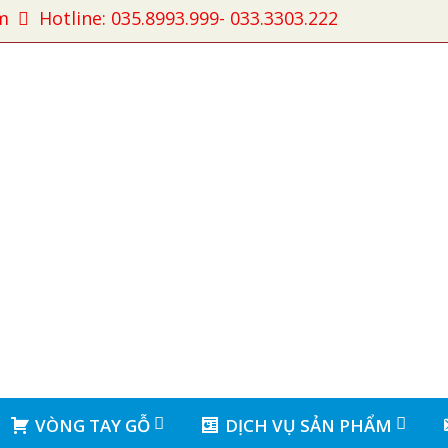
m
Hotline: 035.8993.999- 033.3303.222
VÒNG TAY GỖ
DỊCH VỤ SẢN PHẨM