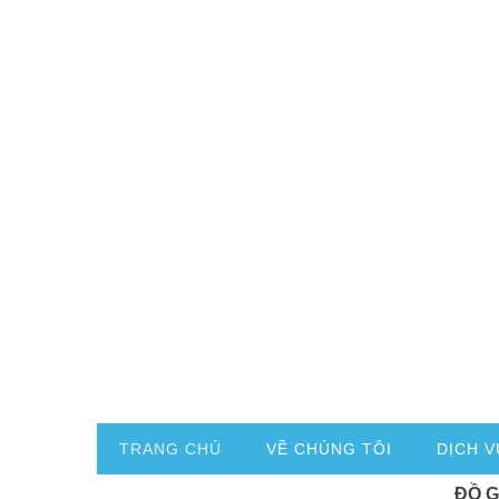
TRANG CHỦ
VỀ CHÚNG TÔI
DỊCH V
ĐỒ 