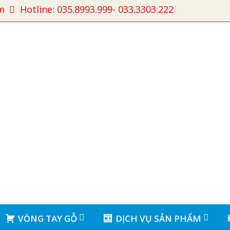
m
Hotline: 035.8993.999- 033.3303.222
VÒNG TAY GỖ
DỊCH VỤ SẢN PHẨM