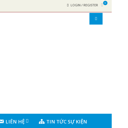
0
LOGIN / REGISTER
LIÊN HỆ
TIN TỨC SỰ KIỆN