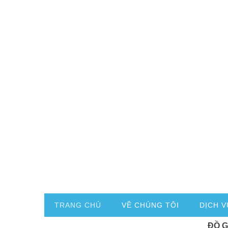
TRANG CHỦ
VỀ CHÚNG TÔI
DỊCH V
ĐỒ 