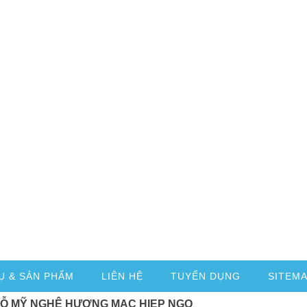
Ụ & SẢN PHẨM
LIÊN HỆ
TUYỂN DỤNG
SITEM
GỖ MỸ NGHỆ HƯƠNG MẠC HIEP NGO