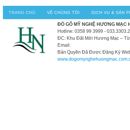
TRANG CHỦ
VỀ CHÚNG TÔI
DỊCH VỤ & SẢN 
ĐỒ GỖ MỸ NGHỆ HƯƠNG MẠC 
Hotline: 0358 99 3999 - 033.3303.
ĐC: Khu Đất Mới Hương Mạc – Từ
Email:
Bản Quyền Đã Được Đăng Ký Webs
www.dogomynghehuongmac.com.