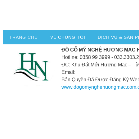
TRANG CHỦ
VỀ CHÚNG TÔI
DỊCH VỤ & SẢN 
ĐỒ GỖ MỸ NGHỆ HƯƠNG MẠC 
Hotline: 0358 99 3999 - 033.3303.
ĐC: Khu Đất Mới Hương Mạc – Từ
Email:
Bản Quyền Đã Được Đăng Ký Webs
www.dogomynghehuongmac.com.