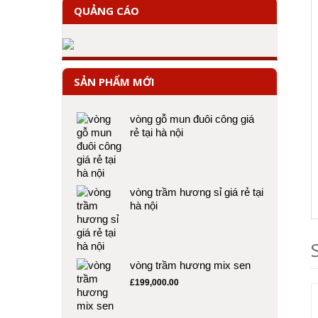
QUẢNG CÁO
SẢN PHẨM MỚI
vòng gỗ mun đuôi công giá
rẻ tại hà nội
vòng trầm hương sỉ giá rẻ tại
hà nội
vòng trầm hương mix sen
£
199,000.00