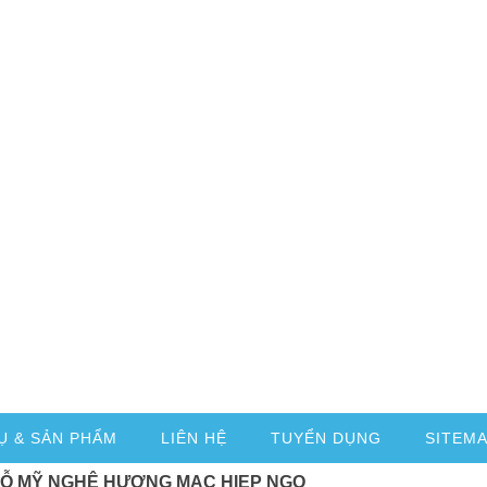
Ụ & SẢN PHẨM
LIÊN HỆ
TUYỂN DỤNG
SITEM
GỖ MỸ NGHỆ HƯƠNG MẠC HIEP NGO