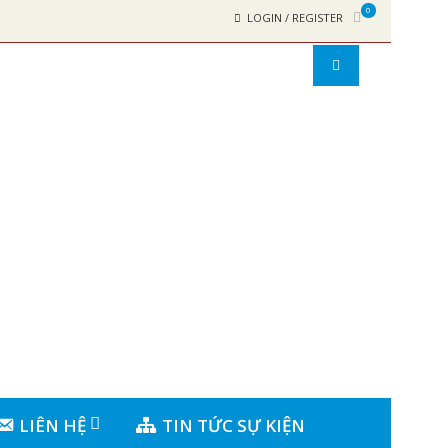
0
LOGIN / REGISTER
LIÊN HỆ
TIN TỨC SỰ KIỆN