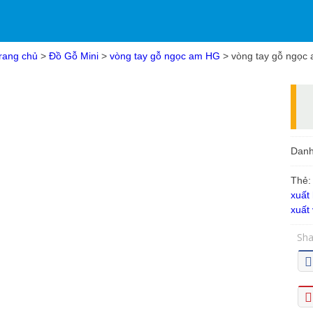
rang chủ
>
Đồ Gỗ Mini
>
vòng tay gỗ ngọc am HG
> vòng tay gỗ ngọc a
Dan
Thẻ
xuất
xuất 
Sha