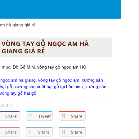
m hà giang giá rẻ
VÒNG TAY GỖ NGỌC AM HÀ
GIANG GIÁ RẺ
h mục:
Đồ Gỗ Mini
,
vòng tay gỗ ngọc am HG
:
ngọc am hà giang
,
vòng tay gỗ ngọc am
,
xưởng sản
 hạt gỗ
,
xưởng sản xuất hạt gỗ tại bắc ninh
,
xưởng sản
vòng tay gỗ hạt gỗ
re this
Share
Tweet
Share
Share
Share
Share