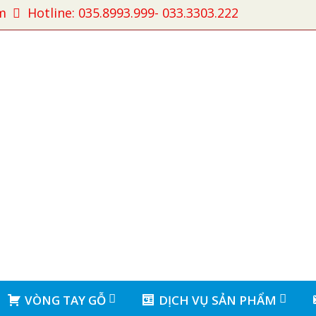
m
Hotline: 035.8993.999- 033.3303.222
VÒNG TAY GỖ
DỊCH VỤ SẢN PHẨM