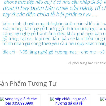
sỉ số 
phone trực tiếp nếu quý vị có nhu cầu nhập
doanh hay buôn bán onlie cửa hàng. tổ ch
tay ở các đền chùa lễ hội phật sự vv…..
bên mình chuyên mua bán,bán buôn bán sỉ lẻ các loại vòn
xưa,hoàng đàn hay gỗ hương,gỗ thơm,munr,ngọc am,
công mỹ nghệ gỗ tranh ảnh điêu khắc ghế ngồi bàn u
gỗ tràng hạt các loại nên đảm bảo sẽ làm thỏa lòng 
mình nhân gia công theo yêu cầu nếu quý khách hàng 
địa chỉ – N05 làng nghề gỗ hương mạc – chợ me – xã
xẻ phôi từng hạt cẩn thận 
Sản Phẩm Tương Tự