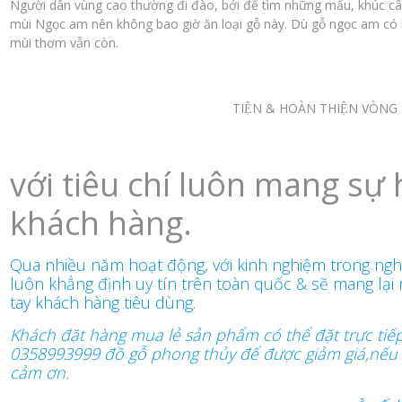
Người dân vùng cao thường đi đào, bới để tìm những mẩu, khúc cây 
mùi Ngọc am nên không bao giờ ăn loại gỗ này. Dù gỗ ngọc am có b
mùi thơm vẫn còn.
TIỆN & HOÀN THIỆN VÒNG
với tiêu chí luôn mang sự 
khách hàng.
Qua nhiều năm hoạt động, với kinh nghiệm trong ng
luôn khẳng định uy tín trên toàn quốc & sẽ mang lại 
tay khách hàng tiêu dùng.
Khách đặt hàng mua lẻ sản phẩm có thể đặt trực tiế
0358993999 đồ gỗ phong thủy để được giảm giá,nếu 
cảm ơn.