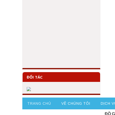
ĐỐI TÁC
TRANG CHỦ
VỀ CHÚNG TÔI
DỊCH V
ĐỒ 