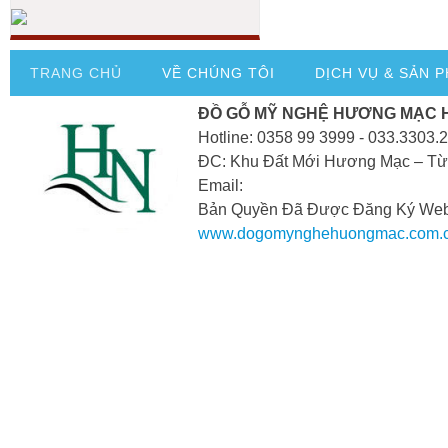
TRANG CHỦ
VỀ CHÚNG TÔI
DỊCH VỤ & SẢN 
ĐỒ GỖ MỸ NGHỆ HƯƠNG MẠC 
Hotline: 0358 99 3999 - 033.3303.
ĐC: Khu Đất Mới Hương Mạc – Từ
Email:
Bản Quyền Đã Được Đăng Ký Webs
www.dogomynghehuongmac.com.