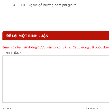
hướng
Tủ – kệ tivi gỗ hương nam phi giá rẻ
bài
viết
ĐỂ LẠI MỘT BÌNH LUẬN
Email của bạn sẽ không được hiển thị công khai.
Các trường bắt buộc đư
BÌNH LUẬN
*