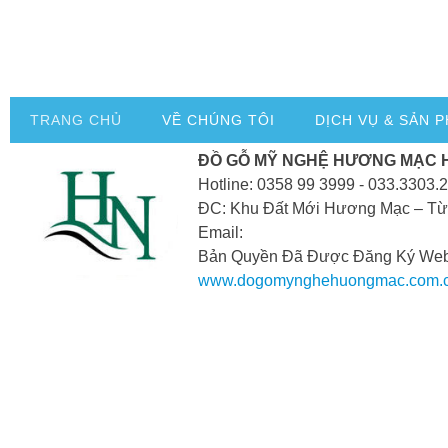
TRANG CHỦ
VỀ CHÚNG TÔI
DỊCH VỤ & SẢN 
ĐỒ GỖ MỸ NGHỆ HƯƠNG MẠC 
Hotline: 0358 99 3999 - 033.3303.
ĐC: Khu Đất Mới Hương Mạc – Từ
Email:
Bản Quyền Đã Được Đăng Ký Webs
www.dogomynghehuongmac.com.