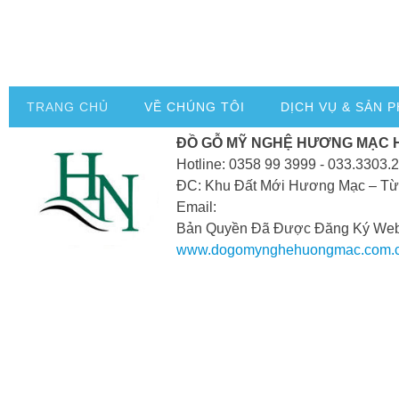
TRANG CHỦ
VỀ CHÚNG TÔI
DỊCH VỤ & SẢN 
ĐỒ GỖ MỸ NGHỆ HƯƠNG MẠC 
Hotline: 0358 99 3999 - 033.3303.
ĐC: Khu Đất Mới Hương Mạc – Từ
Email:
Bản Quyền Đã Được Đăng Ký Webs
www.dogomynghehuongmac.com.