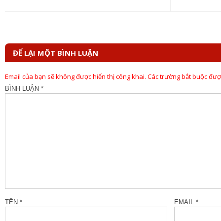
bài
viết
ĐỂ LẠI MỘT BÌNH LUẬN
Email của bạn sẽ không được hiển thị công khai.
Các trường bắt buộc đư
BÌNH LUẬN
*
TÊN
*
EMAIL
*