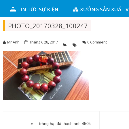
TIN TỨC SỰ KIỆN
XƯỞNG SẢN XUẤT 
PHOTO_20170328_100247
Mr Anh
Tháng 6 28, 2017
0 Comment
Điều
hướng
tràng hạt đá thạch anh 450k