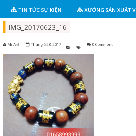
TIN TỨC SỰ KIỆN
XƯỞNG SẢN XUẤT 
IMG_20170623_16
Mr Anh
Tháng 6 28, 2017
0 Comment