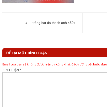
Điều
hướng
tràng hạt đá thạch anh 450k
bài
viết
ĐỂ LẠI MỘT BÌNH LUẬN
Email của bạn sẽ không được hiển thị công khai.
Các trường bắt buộc đư
BÌNH LUẬN
*