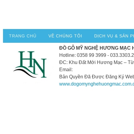
TRANG CHỦ
VỀ CHÚNG TÔI
DỊCH VỤ & SẢN 
ĐỒ GỖ MỸ NGHỆ HƯƠNG MẠC 
Hotline: 0358 99 3999 - 033.3303.
ĐC: Khu Đất Mới Hương Mạc – Từ
Email:
Bản Quyền Đã Được Đăng Ký Webs
www.dogomynghehuongmac.com.