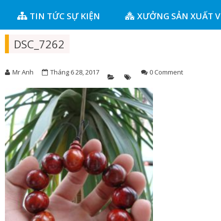
TIN TỨC SỰ KIỆN
XƯỞNG SẢN XUẤT 
DSC_7262
Mr Anh
Tháng 6 28, 2017
0 Comment