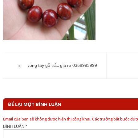
Điều
hướng
vòng tay gỗ trắc giá rẻ 0358993999
bài
viết
ĐỂ LẠI MỘT BÌNH LUẬN
Email của bạn sẽ không được hiển thị công khai.
Các trường bắt buộc đư
BÌNH LUẬN
*