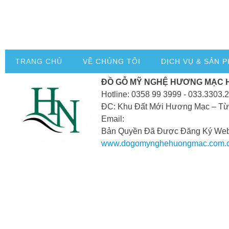
TRANG CHỦ
VỀ CHÚNG TÔI
DỊCH VỤ & SẢN 
ĐỒ GỖ MỸ NGHỆ HƯƠNG MẠC 
Hotline: 0358 99 3999 - 033.3303.
ĐC: Khu Đất Mới Hương Mạc – Từ
Email:
Bản Quyền Đã Được Đăng Ký Webs
www.dogomynghehuongmac.com.