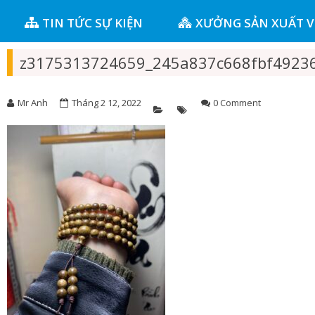
TIN TỨC SỰ KIỆN
XƯỞNG SẢN XUẤT 
z3175313724659_245a837c668fbf4923
Mr Anh
Tháng 2 12, 2022
0 Comment