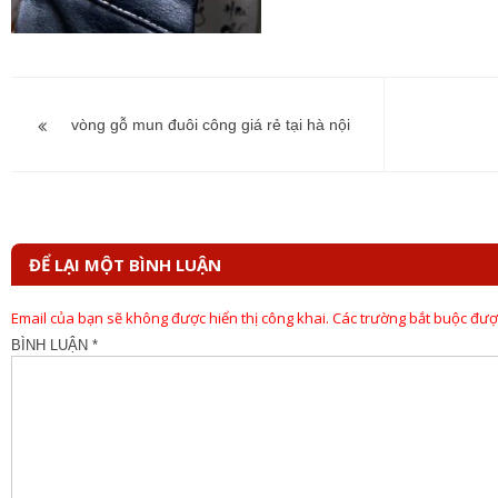
Điều
hướng
vòng gỗ mun đuôi công giá rẻ tại hà nội
bài
viết
ĐỂ LẠI MỘT BÌNH LUẬN
Email của bạn sẽ không được hiển thị công khai.
Các trường bắt buộc đư
BÌNH LUẬN
*