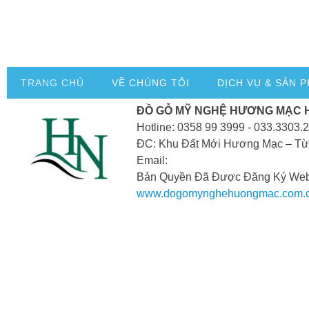
TRANG CHỦ
VỀ CHÚNG TÔI
DỊCH VỤ & SẢN 
ĐỒ GỖ MỸ NGHỆ HƯƠNG MẠC 
Hotline: 0358 99 3999 - 033.3303.
ĐC: Khu Đất Mới Hương Mạc – Từ
Email:
Bản Quyền Đã Được Đăng Ký Webs
www.dogomynghehuongmac.com.