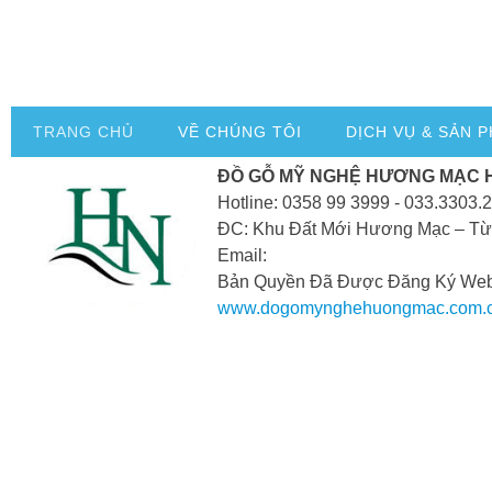
TRANG CHỦ
VỀ CHÚNG TÔI
DỊCH VỤ & SẢN 
ĐỒ GỖ MỸ NGHỆ HƯƠNG MẠC 
Hotline: 0358 99 3999 - 033.3303.
ĐC: Khu Đất Mới Hương Mạc – Từ
Email:
Bản Quyền Đã Được Đăng Ký Webs
www.dogomynghehuongmac.com.