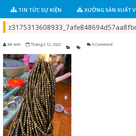
TIN TỨC SỰ KIỆN
XƯỞNG SẢN XUẤT 
z3175313608933_7afe848694d57aa8fb
Mr Anh
Tháng 2 12, 2022
0 Comment