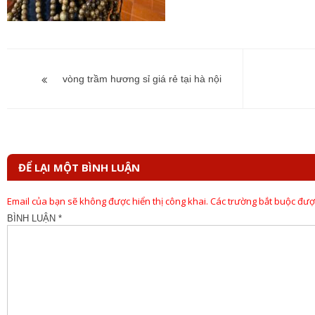
Điều
hướng
vòng trầm hương sỉ giá rẻ tại hà nội
bài
viết
ĐỂ LẠI MỘT BÌNH LUẬN
Email của bạn sẽ không được hiển thị công khai.
Các trường bắt buộc đư
BÌNH LUẬN
*